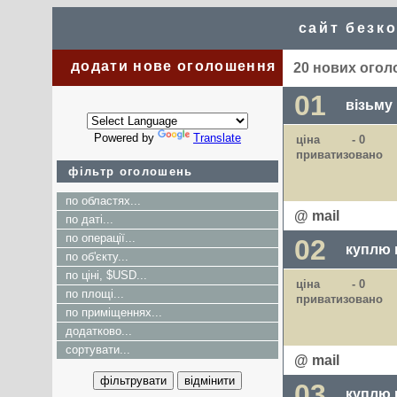
сайт безк
додати нове оголошення
20 нових огол
01
візьму
Powered by
Translate
ціна
- 0
приватизовано
фільтр оголошень
по областях...
@ mail
по даті...
по операції...
02
куплю 
по об'єкту...
по ціні, $USD...
ціна
- 0
по площі...
приватизовано
по приміщеннях...
додатково...
сортувати...
@ mail
03
куплю 