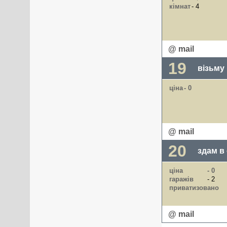
кімнат
- 4
@ mail
19
візьму
ціна
- 0
@ mail
20
здам в
ціна
- 0
гаражів
- 2
приватизовано
@ mail