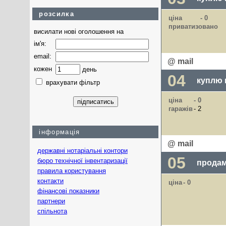
розсилка
ціна
- 0
приватизовано
висилати нові оголошення на
ім'я:
email:
@ mail
кожен
день
04
куплю 
врахувати фільтр
ціна
- 0
гаражів
- 2
інформація
@ mail
державні нотаріальні контори
05
бюро технічної інвентаризації
продам
правила користування
контакти
ціна
- 0
фінансові показники
партнери
спільнота