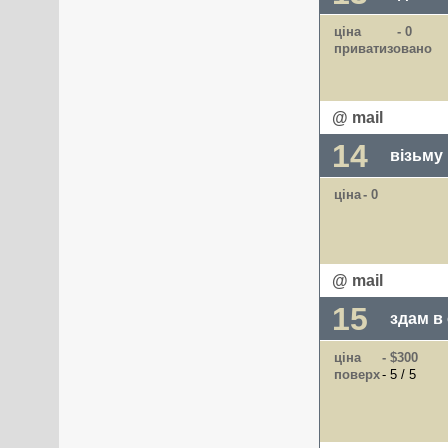
ціна
- 0
приватизовано
@ mail
14
візьму
ціна
- 0
@ mail
15
здам в
ціна
- $300
поверх
- 5 / 5