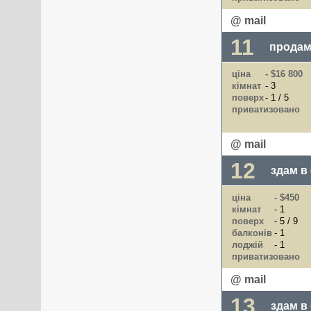
@ mail
11
продам
ціна
- $16 800
кімнат
- 3
поверх
- 1 / 5
приватизовано
@ mail
12
здам в
ціна
- $450
кімнат
- 1
поверх
- 5 / 9
балконів
- 1
лоджій
- 1
приватизовано
@ mail
13
здам в