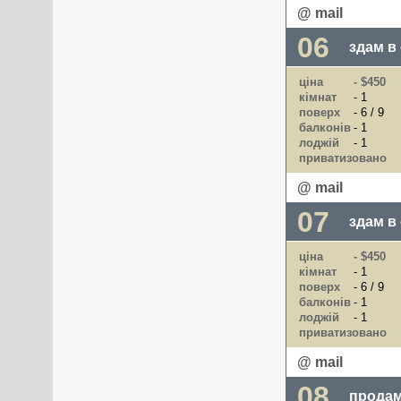
@ mail
06
здам в
ціна
- $450
кімнат
- 1
поверх
- 6 / 9
балконів
- 1
лоджій
- 1
приватизовано
@ mail
07
здам в
ціна
- $450
кімнат
- 1
поверх
- 6 / 9
балконів
- 1
лоджій
- 1
приватизовано
@ mail
08
продам