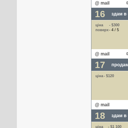
@ mail
16
здам в
ціна
- $300
поверх
- 4 / 5
@ mail
17
продам
ціна
- $120
@ mail
18
здам в
ціна
- $1 100