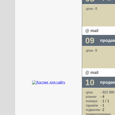
ціна
- 0
@ mail
09
продам
ціна
- 0
@ mail
10
продам
ціна
- $23 500
кімнат
- 4
поверх
- 1 / 1
гаражів
- 1
підвалів
- 2
приватизовано